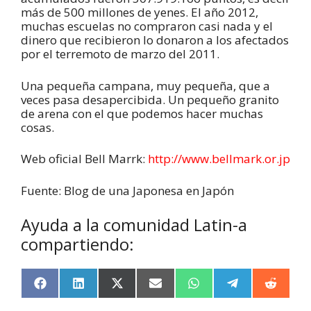
más de 500 millones de yenes. El año 2012,
muchas escuelas no compraron casi nada y el
dinero que recibieron lo donaron a los afectados
por el terremoto de marzo del 2011.
Una pequeña campana, muy pequeña, que a
veces pasa desapercibida. Un pequeño granito
de arena con el que podemos hacer muchas
cosas.
Web oficial Bell Marrk:
http://www.bellmark.or.jp
Fuente: Blog de una Japonesa en Japón
Ayuda a la comunidad Latin-a
compartiendo:
F
L
X
E
W
T
R
a
i
(
m
h
e
e